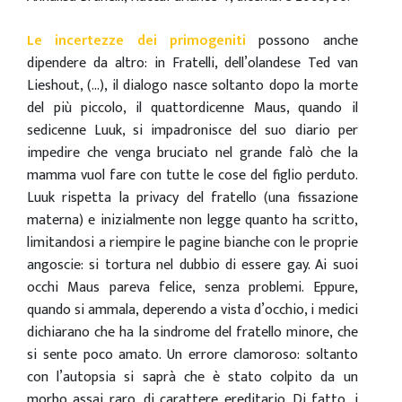
Le incertezze dei primogeniti
possono anche
dipendere da altro: in Fratelli, dell’olandese Ted van
Lieshout, (…), il dialogo nasce soltanto dopo la morte
del più piccolo, il quattordicenne Maus, quando il
sedicenne Luuk, si impadronisce del suo diario per
impedire che venga bruciato nel grande falò che la
mamma vuol fare con tutte le cose del figlio perduto.
Luuk rispetta la privacy del fratello (una fissazione
materna) e inizialmente non legge quanto ha scritto,
limitandosi a riempire le pagine bianche con le proprie
angoscie: si tortura nel dubbio di essere gay. Ai suoi
occhi Maus pareva felice, senza problemi. Eppure,
quando si ammala, deperendo a vista d’occhio, i medici
dichiarano che ha la sindrome del fratello minore, che
si sente poco amato. Un errore clamoroso: soltanto
con l’autopsia si saprà che è stato colpito da un
morbo assai raro, di carattere ereditario. Di fatto, i