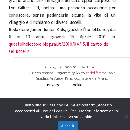
grazie anche alle immagini delicate eppur corpose di
Lyn Gilbert. Ed, inoltre, una preziosa occasione per
conoscere, senza pedanteria alcuna, la vita di un
villaggio e il richiamo di diversi uccelli.
Redazione Junior, Junior Kids, Questo l’ho letto io!, dai
6 ai 10 anni, giovedì 15 Aprile 2010 in:
questolholettoio.blog.rai.it/2010/04/15/il-canto-dei-
sei-uccelli/
Copyright © 2004-2005 Aer Edizioni.
All rights reserved. Programming & CMS:
chrisdiferente
, Bozen.
Graphics: Art Visuel, Paris. Foto: Isabelle Riz, Milano.
Privacy
Cookie
Questo sito utilizza cookie. Selezionando „Accetto“
acconsenti all´uso dei cookie. Per ulteriori informazioni si
veda l´informativa sui cookie.
Accetto