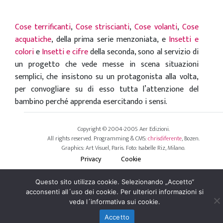
Cose terrificanti
,
Cose striscianti
,
Cose volanti
,
Cose
acquatiche
, della prima serie menzoniata, e
Insetti e
colori
e
Insetti e cifre
della seconda, sono al servizio di
un progetto che vede messe in scena situazioni
semplici, che insistono su un protagonista alla volta,
per convogliare su di esso tutta l’attenzione del
bambino perché apprenda esercitando i sensi.
Copyright © 2004-2005 Aer Edizioni.
All rights reserved. Programming & CMS:
chrisdiferente
, Bozen.
Graphics: Art Visuel, Paris. Foto: Isabelle Riz, Milano.
Privacy
Cookie
Questo sito utilizza cookie. Selezionando „Accetto“
acconsenti all´uso dei cookie. Per ulteriori informazioni si
veda l´informativa sui cookie.
Accetto