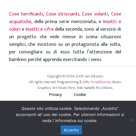
Cose terrificanti
,
Cose striscianti
,
Cose volanti
,
Cose
acquatiche
, della prima serie menzoniata, e
Insetti e
colori
e
Insetti e cifre
della seconda, sono al servizio di
un progetto che vede messe in scena situazioni
semplici, che insistono su un protagonista alla volta,
per convogliare su di esso tutta l’attenzione del
bambino perché apprenda esercitando i sensi.
Copyright © 2004-2005 Aer Edizioni.
All rights reserved. Programming & CMS:
chrisdiferente
, Bozen.
Graphics: Art Visuel, Paris. Foto: Isabelle Riz, Milano.
Privacy
Cookie
Questo sito utilizza cookie. Selezionando „Accetto“
acconsenti all´uso dei cookie. Per ulteriori informazioni si
veda l´informativa sui cookie.
Accetto