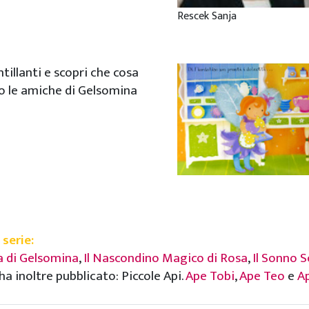
Rescek Sanja
intillanti e scopri che cosa
 le amiche di Gelsomina
 serie:
a di Gelsomina
,
Il Nascondino Magico di Rosa
,
Il Sonno S
ha inoltre pubblicato: Piccole Api.
Ape Tobi
,
Ape Teo
e
A