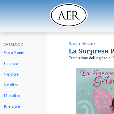
Sanja Rescek
CATALOGO
La Sorpresa 
fino a 2 anni
Traduzione dall'inglese di 
3 e oltre
4 e oltre
6 e oltre
14 e oltre
16 e oltre