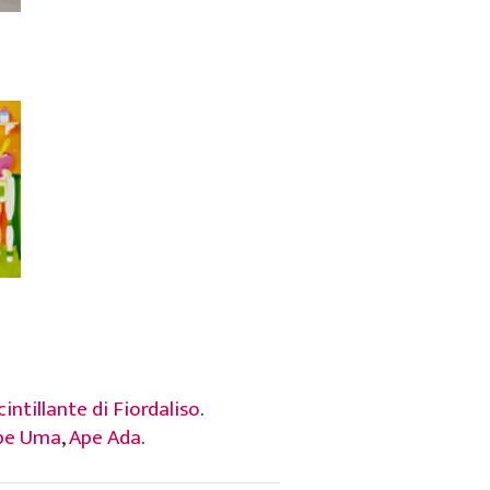
cintillante di Fiordaliso
.
pe Uma
,
Ape Ada
.