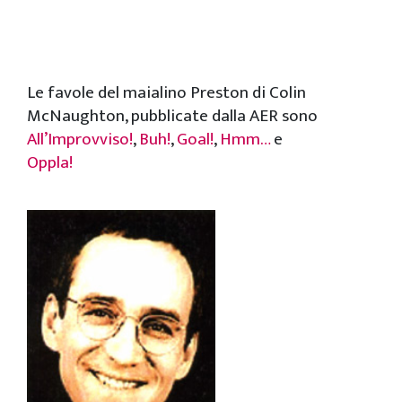
Le favole del maialino Preston di Colin
McNaughton, pubblicate dalla AER sono
All’Improvviso!
,
Buh!
,
Goal!
,
Hmm…
e
Oppla!