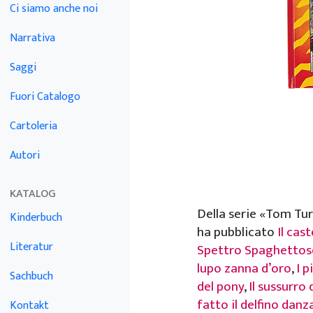
Ci siamo anche noi
Narrativa
Saggi
Fuori Catalogo
Cartoleria
Autori
KATALOG
Della serie «Tom Tu
Kinderbuch
ha pubblicato
Il cas
Literatur
Spettro Spaghettos
lupo zanna d’oro
,
I p
Sachbuch
del pony
,
Il sussurro 
fatto il delfino dan
Kontakt