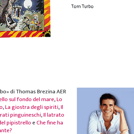
Tom Turbo
rbo» di Thomas Brezina AER
tello sul fondo del mare
,
Lo
o
,
La giostra degli spiriti
,
Il
irati pinguineschi
,
Il latrato
del pipistrello
e
Che fine ha
zante?