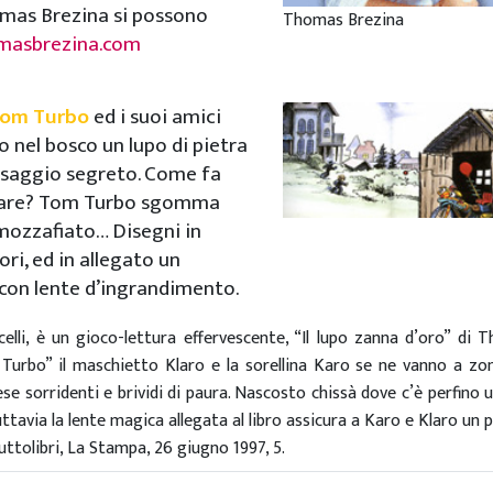
mas Brezina si possono
Thomas Brezina
masbrezina.com
 Tom Turbo
ed i suoi amici
o nel bosco un lupo di pietra
ssaggio segreto. Come fa
ulare? Tom Turbo sgomma
mozzafiato… Disegni in
ori, ed in allegato un
 con lente d’ingrandimento.
elli, è un gioco-lettura effervescente, “Il lupo zanna d’oro” di T
m Turbo” il maschietto Klaro e la sorellina Karo se ne vanno a zo
se sorridenti e brividi di paura. Nascosto chissà dove c’è perfino 
ttavia la lente magica allegata al libro assicura a Karo e Klaro un
uttolibri, La Stampa, 26 giugno 1997, 5.