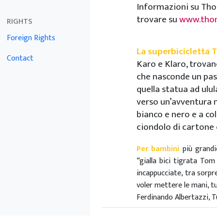
Informazioni su Tho
trovare su
www.tho
RIGHTS
Foreign Rights
La superbicicletta
Contact
Karo e Klaro, trovan
che nasconde un pa
quella statua ad ul
verso un’avventura 
bianco e nero e a col
ciondolo di cartone
Per bambini
più grandic
“gialla bici tigrata To
incappucciate, tra sorpre
voler mettere le mani, tu
Ferdinando Albertazzi, T